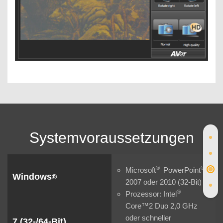
Systemvoraussetzungen
®
®
Microsoft
PowerPoint
Windows
®
2007 oder 2010 (32-Bit)
®
Prozessor: Intel
Core™2 Duo 2,0 GHz
oder schneller
7 (32-/64-Bit),