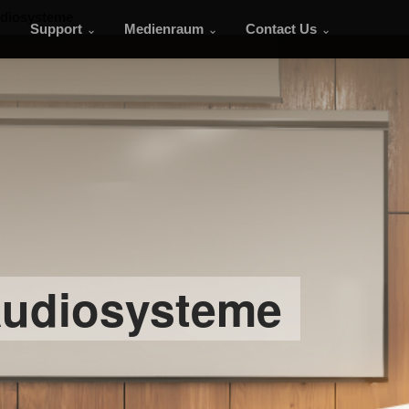
diosysteme
Support
Medienraum
Contact Us
Audiosysteme